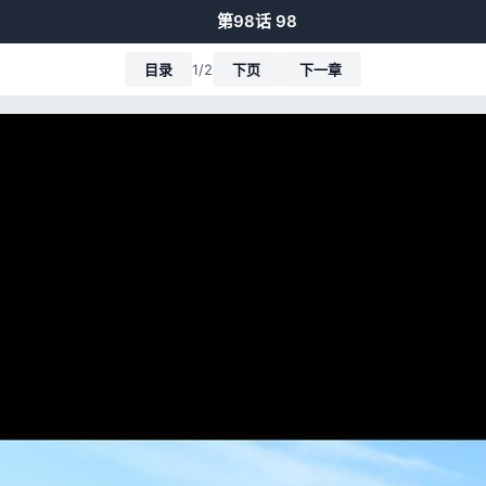
第98话 98
目录
1/2
下页
下一章