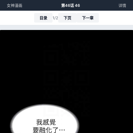
女神漫画
第46话 46
详情
目录
1/2
下页
下一章