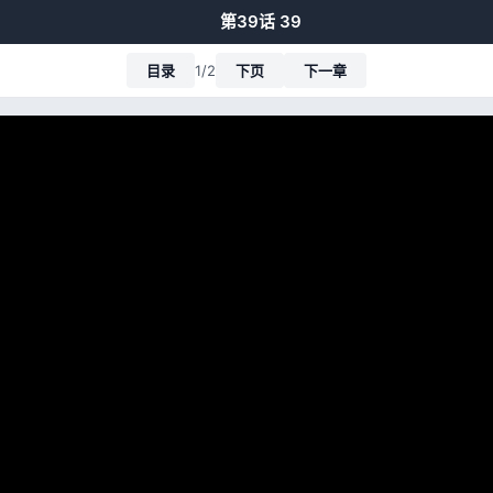
第39话 39
目录
1/2
下页
下一章