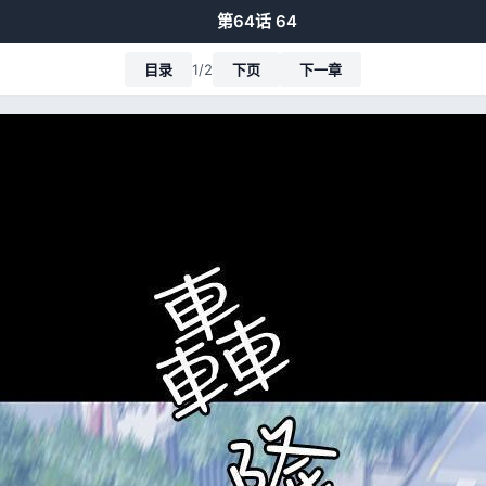
第64话 64
目录
1/2
下页
下一章